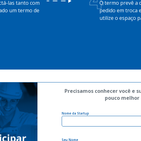
ctá-las tanto com
O termo prevê a di
mado um termo de
pedido em troca 
utilize o espaço 
Precisamos conhecer você e s
pouco melhor
Nome da Startup
Seu Nome