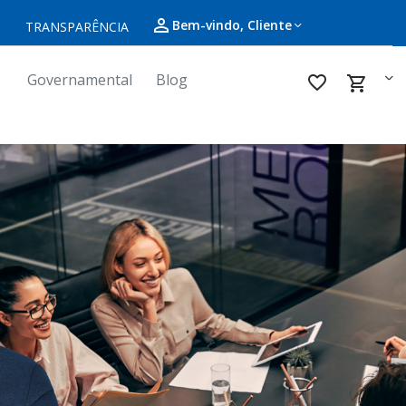
perm_identity
Bem-vindo, Cliente
TRANSPARÊNCIA
re
Governamental
Blog
favorite_border
shopping_cart