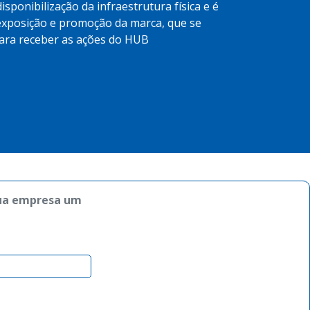
sponibilização da infraestrutura física e é
exposição e promoção da marca, que se
para receber as ações do HUB
ua empresa um 