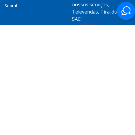
nossos serviços,
Sobral
Televendas, Tira-dúvidas,
SAC:
Elogios, solicitações,
reclamações, sugestões
ou denúncias:
SIGA-NOS