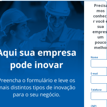
Precis
mos 
conhec
r você e
sua 
empres
um 
pouco 
melho
Nome
E-mail
Telefone
CNPJ